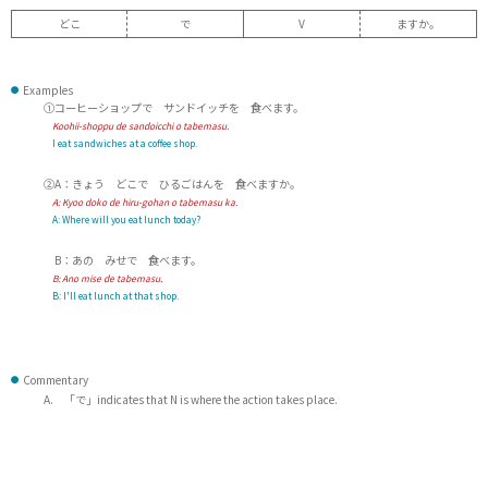
どこ
で
V
ますか。
Examples
①コーヒーショップで サンドイッチを 食べます。
Koohii-shoppu de sandoicchi o tabemasu.
I eat sandwiches at a coffee shop.
②A：きょう どこで ひるごはんを 食べますか。
A:
Kyoo doko de hiru-gohan o tabemasu ka.
A:
Where will you eat lunch today?
B：あの みせで 食べます。
B:
Ano mise de tabemasu.
B:
I'll eat lunch at that shop.
Commentary
A. 「で」indicates that N is where the action takes place.