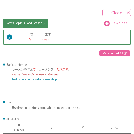
Close
Notes
Topic 3 Food
Lesson 6
Download
で
ます
de
masu
Reference L11 ③
Basic sentence
ラーメンやさん
で
ラーメンを
たべます
。
Raamen'ya-san de raamen o tabemasu.
I eat ramen noodles at a ramen shop.
Use
Used when talking about where one eats or drinks.
Structure
N
で
V
ます。
(Place)