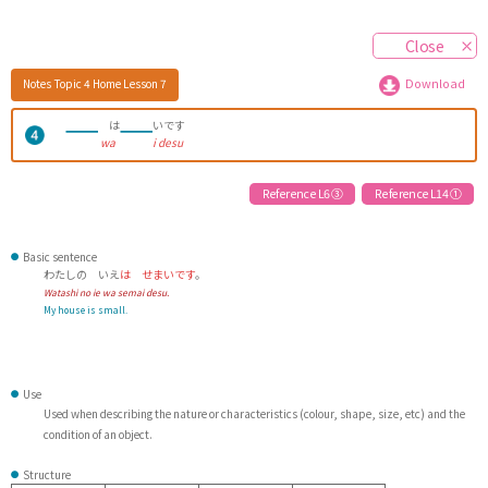
Close
Notes
Topic 4 Home
Lesson 7
Download
は
いです
wa
i desu
Reference L6 ③
Reference L14 ①
Basic sentence
わたしの いえ
は せまいです
。
Watashi no ie wa semai desu.
My house is small.
Use
Used when describing the nature or characteristics (colour, shape, size, etc) and the
condition of an object.
Structure