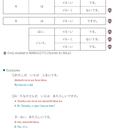
イA－い
です。
N
は
イA－く
ないです。
N
は
イA－い
ですか。
はい、
イA－い
です。
イA－く
ないです。
いいえ、
イA－い
です。
:Only studied in MARUGOTO (Starter A1 Rikai)
Examples
①わたしの いえは ふるいです。
Watashi no ie wa furui desu.
My house is old.
②A：たなかさんの いえは あたらしいですか。
A:
Tanaka-san no ie wa atarashii desu ka.
A:
Mr. Tanaka, is your house new?
B：はい、あたらしいです。
B:
Hai, atarashii desu.
B:
Yes, it is.