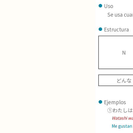
Uso
Se usa cua
Estructura
N
どんな
Ejemplos
①わたしは
Watashi wa
Me gustan m