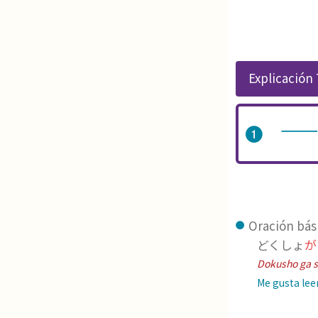
Explicación
Oración bás
どくしょ
が
Dokusho ga s
Me gusta leer