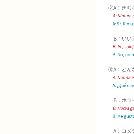
②A：きむ
A:
Kimura-s
A: Sr. Kimura
B：いい
B:
Iie, suki
B: No, no m
③A：どん
A:
Donna ee
A: ¿Qué clas
B：ホラ
B:
Horaa ga
B: Me gustan
A：コメ