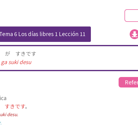
Tema 6 Los días libres 1
Lección 11
が すきです
ga suki desu
Refe
ica
 すきです
。
uki desu.
.