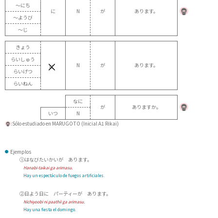
～にち
に
N
が
あります。
～ようび
～じ
きょう
らいしゅう
×
N
が
あります。
に
らいげつ
らいねん
なに
が
ありますか。
いつ
N
:Sólo estudiado en MARUGOTO (Inicial A1 Rikai)
Ejemplos
①はなびたいかいが あります。
Hanabi-taikai ga arimasu.
Hay un espectáculo de fuegos artificiales.
②日よう日に パーティーが あります。
Nichiyoobi ni paathii ga arimasu.
Hay una fiesta el domingo.