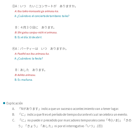
③A：いつ たいこコンサートが ありますか。
A:
Itsu taiko-konsaato ga arimasu ka.
A: ¿Cuándo es el concierto de tambores taiko?
B：４月３０日に あります。
B:
Shi-gatsu sanjuu-nichi ni arimasu.
B: Es el día 30 de abril.
④A：パーティーは いつ ありますか。
A:
Paathii wa itsu arimasu ka.
A: ¿Cuándo es la fiesta?
B：あした あります。
B:
Ashita arimasu.
B: Es mañana.
Explicación
A. 「Nがあります」indica que un suceso o acontecimiento van a tener lugar.
B. 「に」indica que N es el período de tiempo durante el cual se celebra un evento.
C. 「に」no puede ir precedido por marcadores temporales como「今(いま)」「きの
う」「きょう」「あした」ni por el interrogativo「いつ」.(④)