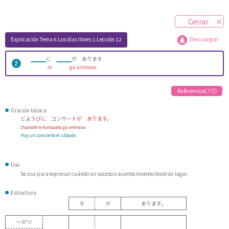
Cerrar
Explicación
Tema 6 Los días libres 1
Lección 12
Descargar
に
が あります
ni
ga arimasu
Referencia L7 ①
Oración básica
どようび
に
コンサート
が あります
。
Doyoobi ni konsaato ga arimasu.
Hay un concierto el sábado.
Uso
Se usa para expresar cuándo un suceso o acontecimiento tendrán lugar.
Estructura
N
が
あります。
～がつ