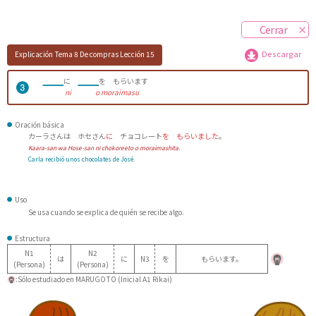
Cerrar
Explicación
Tema 8 De compras
Lección 15
Descargar
に
を もらいます
ni
o moraimasu
Oración básica
カーラさんは ホセさん
に
チョコレート
を もらいました
。
Kaara-san wa Hose-san ni chokoreeto o moraimashita.
Carla recibió unos chocolates de José.
Uso
Se usa cuando se explica de quién se recibe algo.
Estructura
N1
N2
は
に
N3
を
もらいます。
(Persona)
(Persona)
:Sólo estudiado en MARUGOTO (Inicial A1 Rikai)