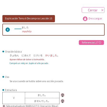
Cerrar
Explicación
Tema 8 De compras
Lección 15
Descargar
ました
mashita
Referencia L17 ①
Oración básica
きょねん にほんで とけいを
かいました
。
Kyonen Nihon de tokee o kaimashita.
Compré un reloj en Japón el año pasado.
Uso
Se usa cuando se habla sobre una acción pasada.
Estructura
ました。
V
ませんでした。
:Sólo estudiado en MARUGOTO (Inicial A1 Rikai)