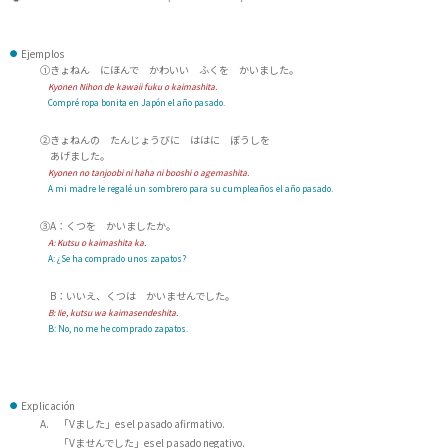
Ejemplos
①きょねん にほんで かわいい ふくを かいました。
Kyonen Nihon de kawaii fuku o kaimashita.
Compré ropa bonita en Japón el año pasado.
②きょねんの たんじょうびに ははに ぼうしを
あげました。
Kyonen no tanjoobi ni haha ni booshi o agemashita.
A mi madre le regalé un sombrero para su cumpleaños el año pasado.
③A：くつを かいましたか。
A:
Kutsu o kaimashita ka.
A: ¿Se ha comprado unos zapatos?
B：いいえ、くつは かいませんでした。
B:
Iie, kutsu wa kaimasendeshita.
B: No, no me he comprado zapatos.
Explicación
A. 「Vました」es el pasado afirmativo.
「Vませんでした」es el pasado negativo.