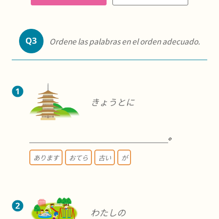
Ordene las palabras en el orden adecuado.
きょうとに
。
あります
おてら
古い
が
わたしの