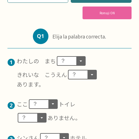
Romaji ON
Elija la palabra correcta.
わたしの まち
？
きれいな こうえん
？
あります。
ここ
トイレ
？
ありません。
？
シンさん
ホテル
？