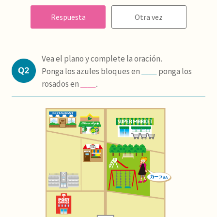
Respuesta
Otra vez
Vea el plano y complete la oración.
Ponga los azules bloques en
＿＿
ponga los
rosados en
＿＿
.