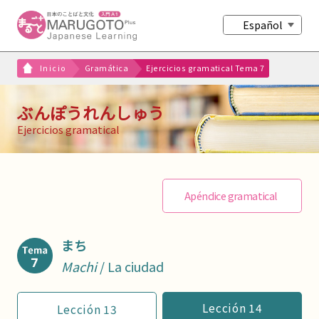
Español
Inicio
Gramática
Ejercicios gramatical Tema 7
ぶんぽうれんしゅう
Ejercicios gramatical
Apéndice gramatical
まち
Machi
/ La ciudad
Lección 14
Lección 13