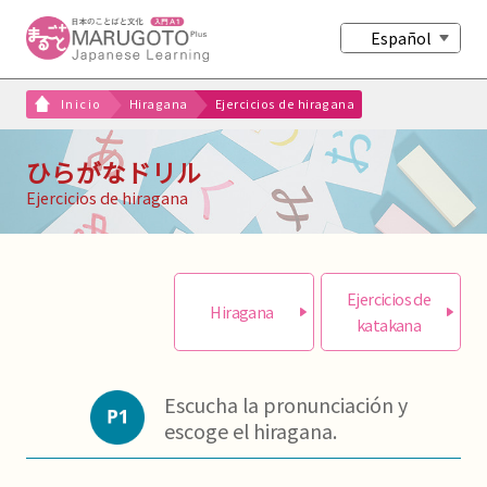
Español
Inicio
Hiragana
Ejercicios de hiragana
ひらがなドリル
Ejercicios de hiragana
Ejercicios de
Hiragana
katakana
Escucha la pronunciación y
escoge el hiragana.