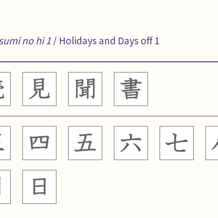
sumi no hi 1
/ Holidays and Days off 1