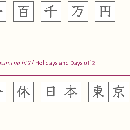
sumi no hi 2
/ Holidays and Days off 2