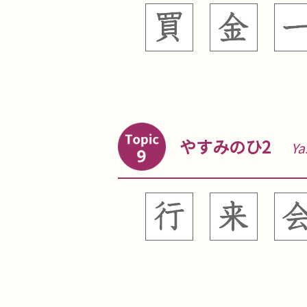
やすみのひ2
Ya