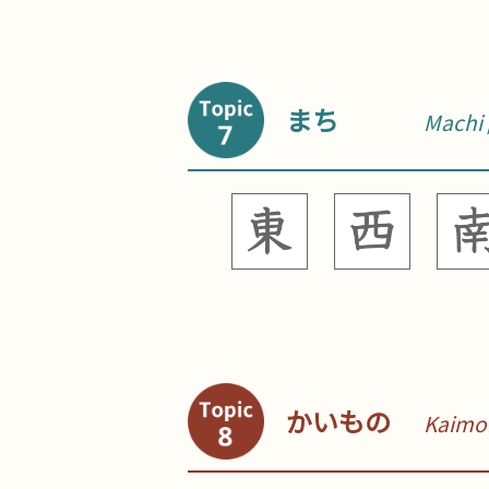
まち
Machi
かいもの
Kaimo