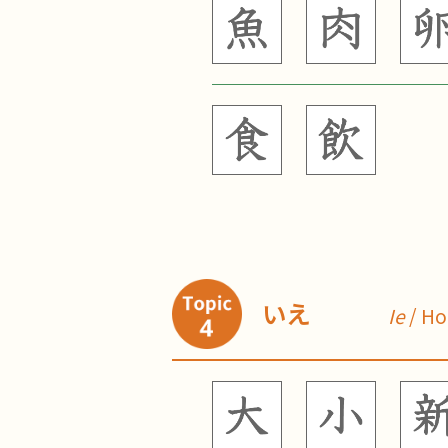
いえ
Ie
/ H