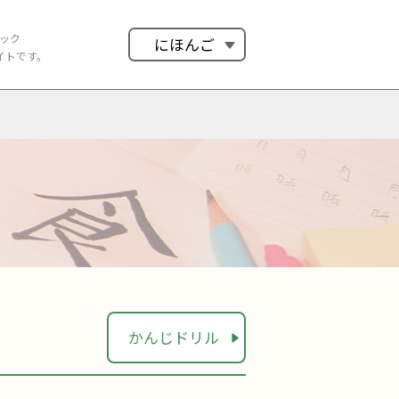
ック
にほんご
イトです。
かんじドリル