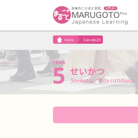
Inicio
Can-do25
せいかつ
Seekatsu
/ Vida cotidiana