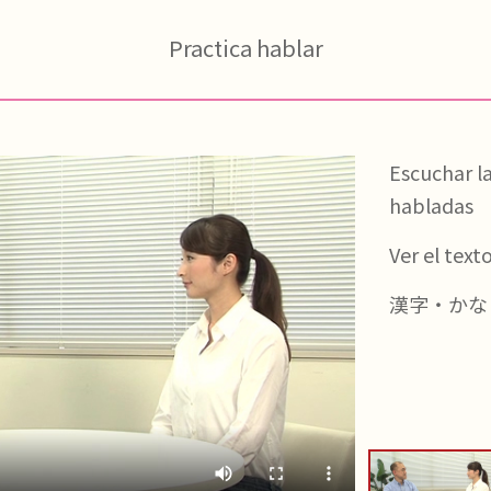
Practica hablar
Escuchar la
habladas
Ver el text
漢字・かな