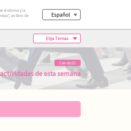
 el idioma y la
Español
esas", un libro de
Elija Temas
Can-do25
 actividades
de esta semana