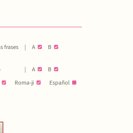
s frases
A
B
o
A
B
Roma-ji
Español