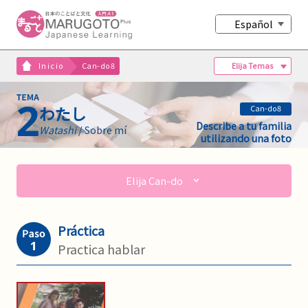
Español
Elija Temas
Inicio
Can-do8
わたし
Can-do8
Describe a tu familia
Watashi
/ Sobre mí
utilizando una foto
Elija Can-do
Práctica
Practica hablar