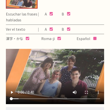
Escuchar las frases
A
B
habladas
Ver el texto
A
B
漢字・かな
Roma-ji
Español