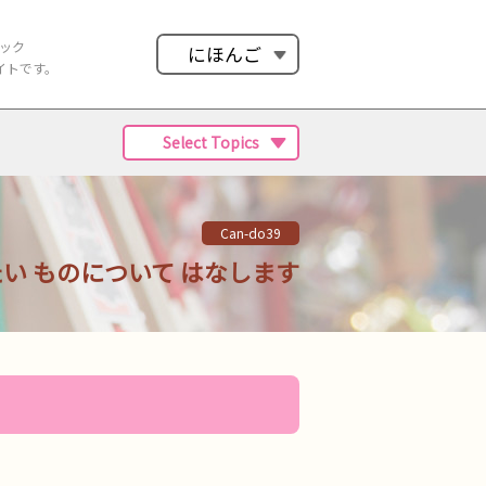
ック
にほんご
イトです。
Select Topics
Can-do39
い ものについて
はなします