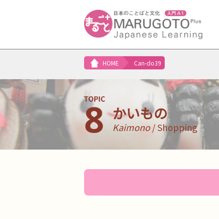
HOME
Can-do39
かいもの
Kaimono
/ Shopping