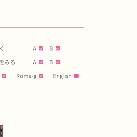
く
A
B
をみる
A
B
Roma-ji
English