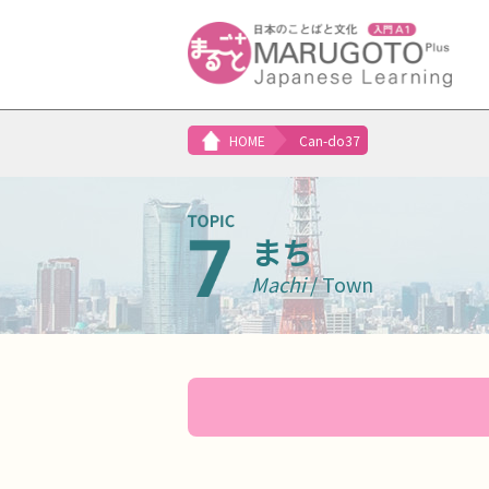
HOME
Can-do37
まち
Machi
/ Town