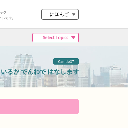
ック
にほんご
イトです。
Select Topics
Can-do37
 いるか
でんわで はなします