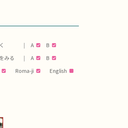
く
A
B
をみる
A
B
Roma-ji
English